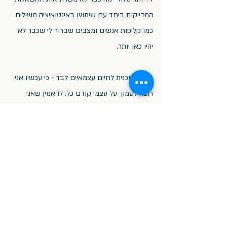
המדייקות ביחד עם שימוש באינטואיציה משילים 
כמו קליפות אנשים ומצבים שברור לי שכבר לא 
יהיו כאן יותר.
מכינה תוכנית לחיים עצמאיים לבד - כי עכשיו אני 
רוצה לסמוך על עצמי קודם כל. להאמין שאני 
מסוגלת לנווט את הסירה הזאת בשבילי ובשביל 
המתבגרים שלי.
להשפיע - הסדנאות שלי בכתיבה ככלי לצמיחה 
בדרך. אני כותבת אותן עכשיו ומחזירה לעצמי את 
האמונה שיש לי מה לתת. שכל המסע המפרך הזה 
שווה ולו בשביל להקל עבור אנשים אחרים או 
לפחות לקצר להם את הדרך.